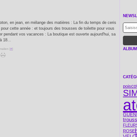
NEWSL
 coton, en jean, en mélange des matières : La fin du temps de ceris
er pour cette année : et toujours des trousses de toilette pour vous
 pendant vos vacances : La boutique est ouverte aujourd'hui, sa
à 18...
ALBUM
malien [
#
]
CATÉG
pois
co
SIM
a
GUEN
trous
FLEUR
ROSE
VELO