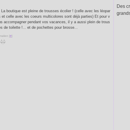
Des cr
. La boutique est pleine de trousses écolier ! (celle avec les léopar
grands
 et celle avec les coeurs multicolores sont déjà parties) Et pour v
us accompagner pendant vos vacances, il y a aussi plein de trous
s de toilette !... et de pochettes pour brosse...
malien [
#
]