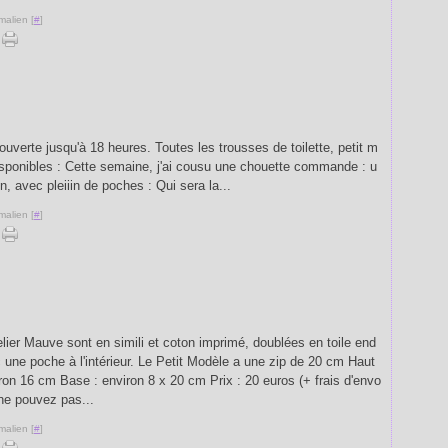
malien [
#
]
 ouverte jusqu'à 18 heures. Toutes les trousses de toilette, petit m
disponibles : Cette semaine, j'ai cousu une chouette commande : u
n, avec pleiiin de poches : Qui sera la...
malien [
#
]
Atelier Mauve sont en simili et coton imprimé, doublées en toile end
c une poche à l'intérieur. Le Petit Modèle a une zip de 20 cm Haut
iron 16 cm Base : environ 8 x 20 cm Prix : 20 euros (+ frais d'envo
 ne pouvez pas...
malien [
#
]