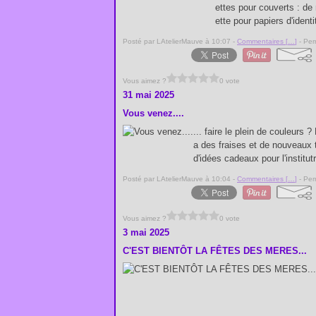
ettes pour couverts : d
ette pour papiers d'ident
Posté par LAtelierMauve à 10:07 -
Commentaires [
…
]
- Per
Vous aimez ?
0 vote
31 mai 2025
Vous venez....
... faire le plein de couleurs 
a des fraises et de nouveaux t
d'idées cadeaux pour l'institutri
Posté par LAtelierMauve à 10:04 -
Commentaires [
…
]
- Per
Vous aimez ?
0 vote
3 mai 2025
C'EST BIENTÔT LA FÊTES DES MERES...