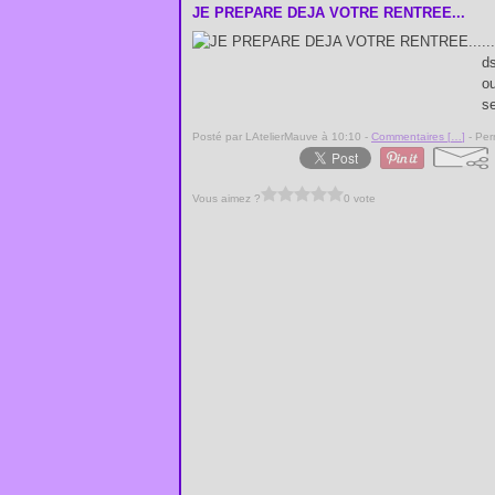
JE PREPARE DEJA VOTRE RENTREE...
..
ds
o
se
Posté par LAtelierMauve à 10:10 -
Commentaires [
…
]
- Per
Vous aimez ?
0 vote