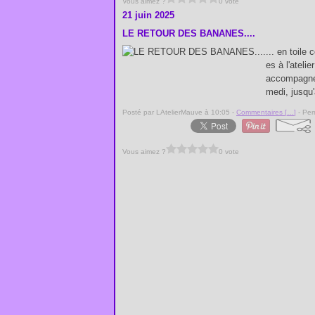
Vous aimez ?
0 vote
21 juin 2025
LE RETOUR DES BANANES....
... en toile
es à l'ateli
accompagner
medi, jusqu'
Posté par LAtelierMauve à 10:05 -
Commentaires [
…
]
- Per
Vous aimez ?
0 vote