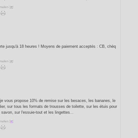
malien [
#
]
verte jusqu'à 18 heures ! Moyens de paiement acceptés : CB, chèq
malien [
#
]
s, je vous propose 10% de remise sur les besaces, les bananes, le
ier, sur tous les formats de trousses de toilette, sur les étuis pour
savon, sur l'essuie-tout et les lingettes...
malien [
#
]