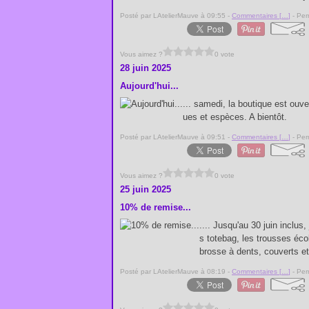
Posté par LAtelierMauve à 09:55 -
Commentaires [
…
]
- Per
Vous aimez ?
0 vote
28 juin 2025
Aujourd'hui...
... samedi, la boutique est ou
ues et espèces. A bientôt.
Posté par LAtelierMauve à 09:51 -
Commentaires [
…
]
- Per
Vous aimez ?
0 vote
25 juin 2025
10% de remise...
.... Jusqu'au 30 juin inclu
s totebag, les trousses écol
brosse à dents, couverts et 
Posté par LAtelierMauve à 08:19 -
Commentaires [
…
]
- Per