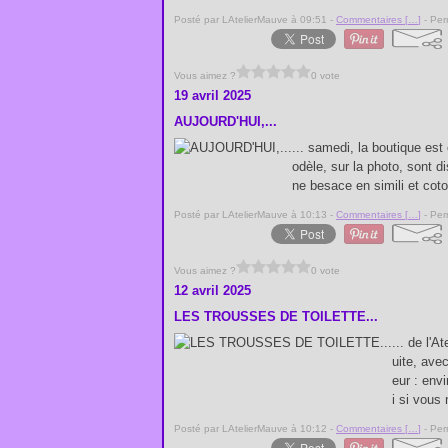
Posté par LAtelierMauve à 09:51 -
Commentaires [
…
]
- Per
Vous aimez ?
0 vote
19 avril 2025
AUJOURD'HUI,...
... samedi, la boutique est
odèle, sur la photo, sont 
ne besace en simili et coto
Posté par LAtelierMauve à 10:13 -
Commentaires [
…
]
- Per
Vous aimez ?
0 vote
12 avril 2025
LES TROUSSES DE TOILETTE...
... de l'
uite, ave
eur : env
i si vous
Posté par LAtelierMauve à 10:12 -
Commentaires [
…
]
- Per