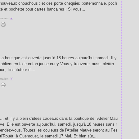
e nouveaux chouchous : et des porte chéquier, portemonnaie, poch
ité et pochette pour cartes bancaires : Si vous...
malien [
#
]
? La boutique est ouverte jusqu'à 18 heures aujourd'hui samedi. Il y
abliers en toile coton jaune curry Vous y trouverez aussi pleiiiin
ce, l'instituteur et...
malien [
#
]
... et il y a plein d'idées cadeaux dans la boutique de l'Atelier Mau
ve. Elle est ouverte aujourd'hui, samedi, jusqu'à 18 heures sans r
endez-vous. Toutes les couleurs de l'Atelier Mauve seront au Fes
ti'Rouët, à Guenrouët, le samedi 17 Mai. Et bien sûr,...