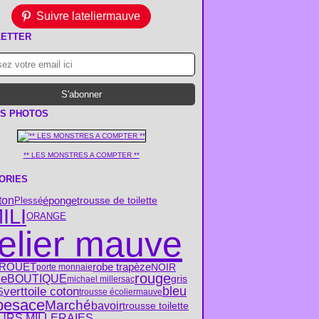
Suivre lateliermauve
ETTER
S PHOTOS
** LES MONSTRES A COMPTER **
ORIES
ton
trousse de toilette
éponge
Plessé
ILI
ORANGE
telier mauve
ROUËT
robe trapèze
NOIR
porte monnaie
rouge
se
BOUTIQUE
gris
michael miller
sac
vert
bleu
toile coton
S
trousse écolier
mauve
besace
Marché
bavoir
trousse toilette
URS MILLERAIES