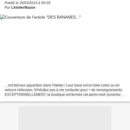
Publié le 30/03/2024 à 09:30
Par
LAtelierMauve
... ont fait leur apparition dans l'Atelier ! Leur base est en toile coton ou en
velours milleraies. N'hésitez pas à me contacter pour + de renseignements.
EXCEPTIONNELLEMENT, la boutique est fermée cet après-midi (ouverture
de 10 à 12 heures). A bie...