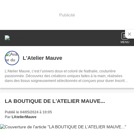
Publicité
MENU
L'Atelier Mauve
L’Atelier Mauve, c’est l’univers doux et coloré de Nathalie, couturière
passionnée. Découvrez des créations uniques faites à la main, réalisées
dans des tissus soigneusement sélectionnés et conçues pour durer Inscrite
au Registre des Métiers de Loire Atlantique Boutique en ligne :
https://lateliermauve.sumupstore.com
LA BOUTIQUE DE L'ATELIER MAUVE...
Publié le 04/05/2024 à 10:05
Par
LAtelierMauve