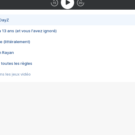
 DayZ
 a 13 ans (et vous l'avez ignoré)
e (littéralement)
im Rayan
 toutes les règles
s les jeux vidéo
us choquant de Rockstar ? - Le scandale BULLY
e plus moche de Steam
du RÊVE tourne au CAUCHEMAR
pendant 8 heures
it… à tort