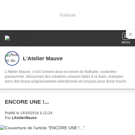
Publicité
MENU
L'Atelier Mauve
L’Atelier Mauve, c’est l’univers doux et coloré de Nathalie, couturière
passionnée. Découvrez des créations uniques faites à la main, réalisées
dans des tissus soigneusement sélectionnés et conçues pour durer Inscrite
au Registre des Métiers de Loire Atlantique Boutique en ligne :
https://lateliermauve.sumupstore.com
ENCORE UNE !...
Publié le 14/10/2016 à 12:24
Par
LAtelierMauve