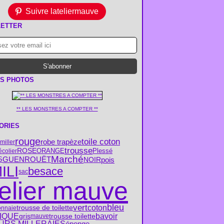
Suivre lateliermauve
ETTER
S PHOTOS
** LES MONSTRES A COMPTER **
ORIES
rouge
toile coton
robe trapèze
miller
trousse
ROSE
ORANGE
Plessé
écolier
Marché
pois
S
GUENROUËT
NOIR
ILI
besace
sac
telier mauve
vert
bleu
trousse de toilette
coton
onnaie
bavoir
IQUE
trousse toilette
gris
mauve
URS MILLERAIES
éponge