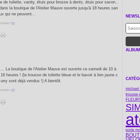
sse de toilette, vanity, étuis pour brosse à dents, étuis pour savon...
 dans la boutique de l'Atelier Mauve ouverte jusqu'à 18 heures san
ux qui ne peuvent...
NEWSL
rmalien [
#
]
ALBUM
... La boutique de l'Atelier Mauve est ouverte ce samedi de 10 à
16 heures ! (la trousse de toilette bleue et le bavoir à lien jaune c
CATÉG
urry sont déjà vendus !) A bientôt.
michael 
rmalien [
#
]
trousse 
FLEUR
SIM
a
porte m
BOUT
VELO