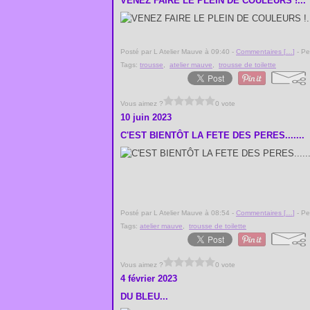
VENEZ FAIRE LE PLEIN DE COULEURS !...
Posté par L Atelier Mauve à 09:40 -
Commentaires [
…
]
- Pe
Tags:
trousse
,
atelier mauve
,
trousse de toilette
Vous aimez ?
0 vote
10 juin 2023
C'EST BIENTÔT LA FETE DES PERES.......
Posté par L Atelier Mauve à 08:54 -
Commentaires [
…
]
- Pe
Tags:
atelier mauve
,
trousse de toilette
Vous aimez ?
0 vote
4 février 2023
DU BLEU...