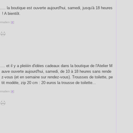
... la boutique est ouverte aujourd'hui, samedi, jusqu'à 18 heures
! A bientôt.
rmalien [
#
]
... et il y a pleiiiin d'idées cadeaux dans la boutique de l'Atelier M
auve ouverte aujourd'hui, samedi, de 10 à 18 heures sans rende
z-vous (et en semaine sur rendez-vous). Trousses de toilette, pe
tit modèle, zip 20 cm : 20 euros la trousse de toilette...
rmalien [
#
]