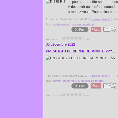
... pour cette petite série : trou
A découvrir aujourd'hui, samedi,
s rendez-vous. Pour celles et ce
Posté par L Atelier Mauve à 09:52 -
Commentaires [
…
]
- Pe
Tags:
atelier mauve
,
trousse de toilette
Vous aimez ?
0 vote
30 décembre 2022
UN CADEAU DE DERNIERE MINUTE ???...
Posté par L Atelier Mauve à 21:12 -
Commentaires [
…
]
- Pe
Tags:
bavoir
,
atelier mauve
,
trousse de toilette
Vous aimez ?
0 vote