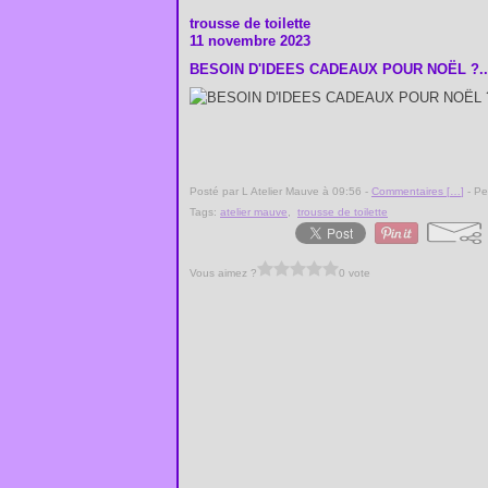
trousse de toilette
11 novembre 2023
BESOIN D'IDEES CADEAUX POUR NOËL ?..
Posté par L Atelier Mauve à 09:56 -
Commentaires [
…
]
- Pe
Tags:
atelier mauve
,
trousse de toilette
Vous aimez ?
0 vote