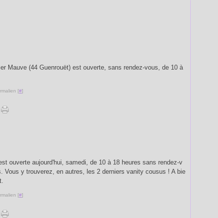
telier Mauve (44 Guenrouët) est ouverte, sans rendez-vous, de 10 à
rmalien [
#
]
 est ouverte aujourd'hui, samedi, de 10 à 18 heures sans rendez-v
. Vous y trouverez, en autres, les 2 derniers vanity cousus ! A bie
t.
rmalien [
#
]