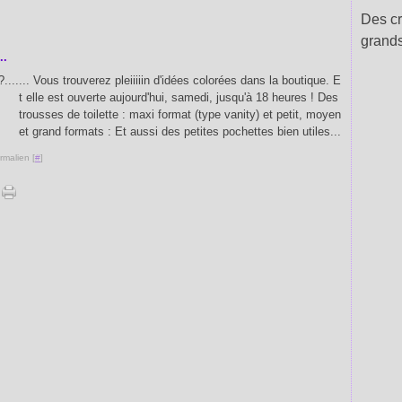
Des cr
grands
..
... Vous trouverez pleiiiiin d'idées colorées dans la boutique. E
t elle est ouverte aujourd'hui, samedi, jusqu'à 18 heures ! Des
trousses de toilette : maxi format (type vanity) et petit, moyen
et grand formats : Et aussi des petites pochettes bien utiles...
rmalien [
#
]