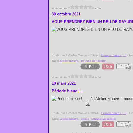
Vous aimez ?
0 vote
30 octobre 2021
VOUS PRENDREZ BIEN UN PEU DE RAYURES
Posté par L Atelier Mauve à 09:32 -
Commentaires [
…
]
- Pe
Tags:
atelier mauve
,
trousse de toilette
Vous aimez ?
0 vote
10 mars 2021
Période bleue !...
... à l'Atelier Mauve : trous
ôt.
Posté par L Atelier Mauve à 10:44 -
Commentaires [
…
]
- Pe
Tags:
atelier mauve
,
vanity
,
trousse de toilette