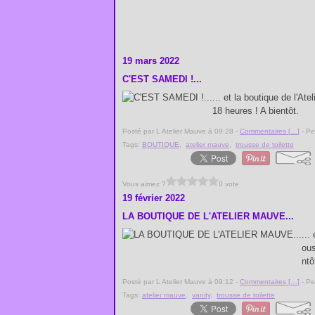
19 mars 2022
C'EST SAMEDI !...
... et la boutique de l'A
18 heures ! A bientôt.
Posté par L Atelier Mauve à 09:28 -
Commentaires [
…
]
- Pe
Tags:
BOUTIQUE
,
atelier mauve
,
trousse de toilette
Vous aimez ?
0 vote
19 février 2022
LA BOUTIQUE DE L'ATELIER MAUVE...
...
ous
ntô
Posté par L Atelier Mauve à 09:12 -
Commentaires [
…
]
- Pe
Tags:
atelier mauve
,
vanity
,
trousse de toilette