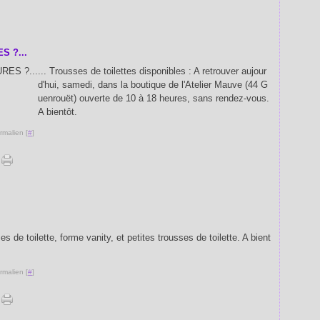
 ?...
... Trousses de toilettes disponibles : A retrouver aujour
d'hui, samedi, dans la boutique de l'Atelier Mauve (44 G
uenrouët) ouverte de 10 à 18 heures, sans rendez-vous.
A bientôt.
rmalien [
#
]
ses de toilette, forme vanity, et petites trousses de toilette. A bient
rmalien [
#
]