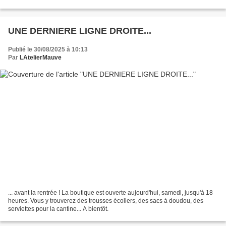
N'hésitez pas à me contacter pour...
UNE DERNIERE LIGNE DROITE...
Publié le 30/08/2025 à 10:13
Par
LAtelierMauve
... avant la rentrée ! La boutique est ouverte aujourd'hui, samedi, jusqu'à 18
heures. Vous y trouverez des trousses écoliers, des sacs à doudou, des
serviettes pour la cantine... A bientôt.