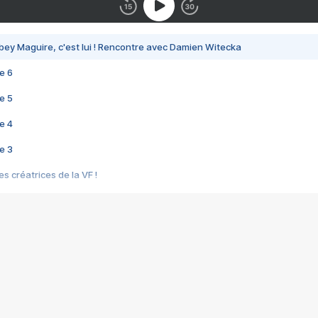
bey Maguire, c'est lui ! Rencontre avec Damien Witecka
e 6
e 5
e 4
e 3
s créatrices de la VF !
e 2
e 1
e Mektoub My Love arrive enfin ! Rencontre avec Shaïn Boumedine et Sal
i : après Toni en famille
elle réalise le bouleversant Dites lui que je l'aime