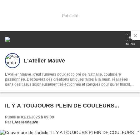
Publicité
MENU
L'Atelier Mauve
L’Atelier Mauve, c’est l’univers doux et coloré de Nathalie, couturière
passionnée. Découvrez des créations uniques faites à la main, réalisées
dans des tissus soigneusement sélectionnés et conçues pour durer Inscrite
au Registre des Métiers de Loire Atlantique Boutique en ligne :
https://lateliermauve.sumupstore.com
IL Y A TOUJOURS PLEIN DE COULEURS...
Publié le 01/11/2025 à 09:09
Par
LAtelierMauve