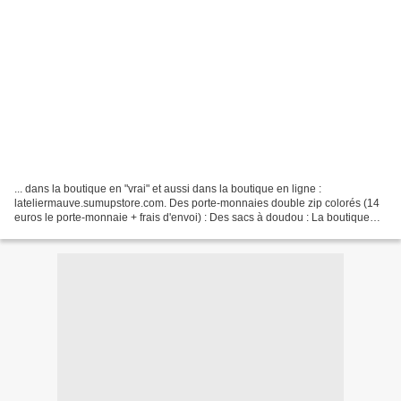
... dans la boutique en "vrai" et aussi dans la boutique en ligne :
lateliermauve.sumupstore.com. Des porte-monnaies double zip colorés (14
euros le porte-monnaie + frais d'envoi) : Des sacs à doudou : La boutique
(44 Guenrouët) est ouverte aujourd'hui,...