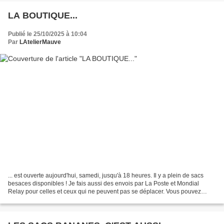
LA BOUTIQUE...
Publié le 25/10/2025 à 10:04
Par
LAtelierMauve
... est ouverte aujourd'hui, samedi, jusqu'à 18 heures. Il y a plein de sacs
besaces disponibles ! Je fais aussi des envois par La Poste et Mondial
Relay pour celles et ceux qui ne peuvent pas se déplacer. Vous pouvez
aussi aller voir ici : lateliermauve.sumupstore.com...