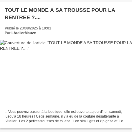
TOUT LE MONDE A SA TROUSSE POUR LA
RENTREE ?....
Publié le 23/08/2025 à 10:01
Par
LAtelierMauve
... Vous pouvez passer à la boutique, elle est ouverte aujourd'hui, samedi,
jusqu'à 18 heures ! Cette semaine, il y a eu de la couture désaltérante à
l'Atelier ! Les 2 petites trousses de toilette, 1 en simili gris et zip grise et 1 en
simili noir et...