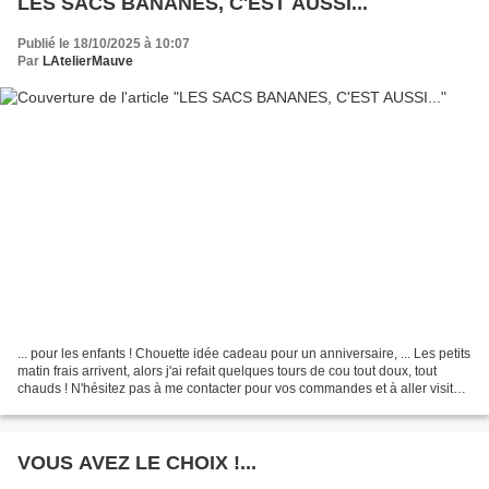
LES SACS BANANES, C'EST AUSSI...
Publié le 18/10/2025 à 10:07
Par
LAtelierMauve
... pour les enfants ! Chouette idée cadeau pour un anniversaire, ... Les petits
matin frais arrivent, alors j'ai refait quelques tours de cou tout doux, tout
chauds ! N'hésitez pas à me contacter pour vos commandes et à aller visiter
ma boutique en ligne...
VOUS AVEZ LE CHOIX !...