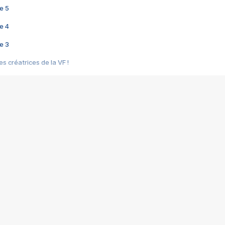
e 5
e 4
e 3
s créatrices de la VF !
e 2
e 1
e Mektoub My Love arrive enfin ! Rencontre avec Shaïn Boumedine et Sal
i : après Toni en famille
elle réalise le bouleversant Dites lui que je l'aime
ais ! Rencontre autour de Vie privée de Rebecca Zlotowski
 de Marguerite, Grave... Rencontre avec Ella Rumpf
 Les Rêveurs, un film intime sur la santé mentale