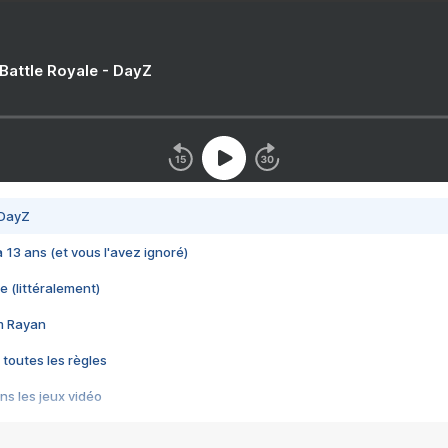
 Battle Royale - DayZ
 DayZ
 a 13 ans (et vous l'avez ignoré)
e (littéralement)
im Rayan
 toutes les règles
s les jeux vidéo
us choquant de Rockstar ? - Le scandale BULLY